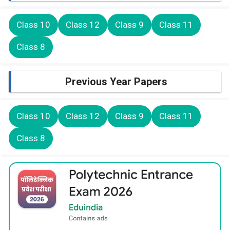
Class 10
Class 12
Class 9
Class 11
Class 8
Previous Year Papers
Class 10
Class 12
Class 9
Class 11
Class 8