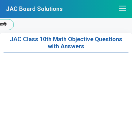
Skip
JAC Board Solutions
to
content
!
JAC Class 10th Math Objective Questions
with Answers