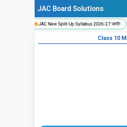
Skip
JAC Board Solutions
to
content
JAC New Split-Up Syllabus 2026-27 जारी!
Class 10 M