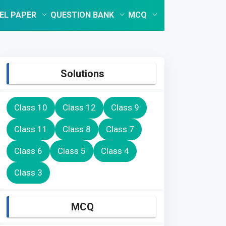
EL PAPER
QUESTION BANK
MCQ
Solutions
Class 10
Class 12
Class 9
Class 11
Class 8
Class 7
Class 6
Class 5
Class 4
Class 3
MCQ