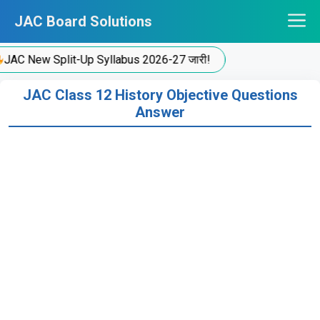
Skip
JAC Board Solutions
to
content
C New Split-Up Syllabus 2026-27 जारी!
JAC Class 12 History Objective Questions
Answer