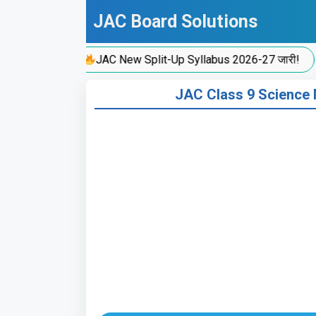
Skip
JAC Board Solutions
to
content
JAC New Split-Up Syllabus 2026-27 जारी!
JAC Class 9 Science MCQ