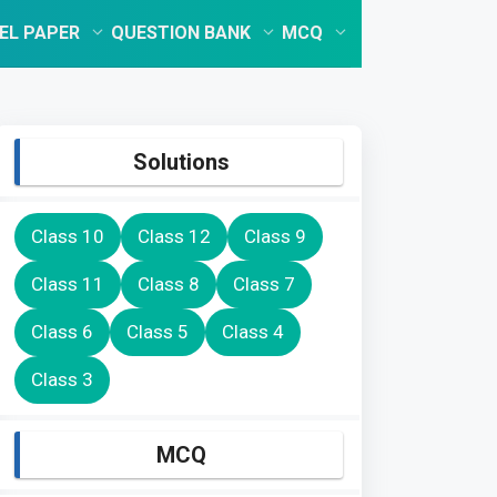
EL PAPER
QUESTION BANK
MCQ
Solutions
Class 10
Class 12
Class 9
Class 11
Class 8
Class 7
Class 6
Class 5
Class 4
Class 3
MCQ