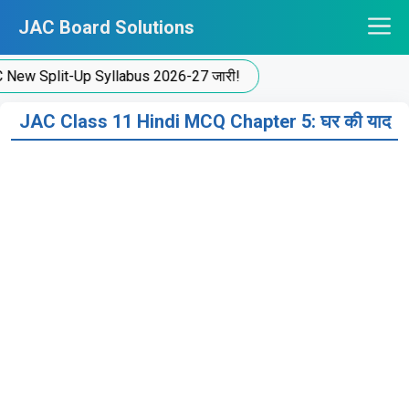
Skip
JAC Board Solutions
to
content
Split-Up Syllabus 2026-27 जारी!
JAC Class 11 Hindi MCQ Chapter 5: घर की याद