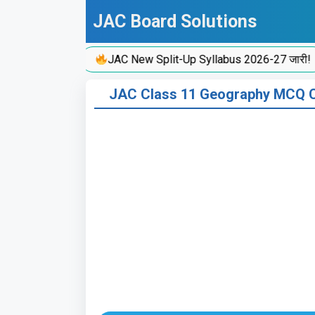
Skip
JAC Board Solutions
to
content
JAC New Split-Up Syllabus 2026-27 जारी!
JAC Class 11 Geography MCQ Chapt