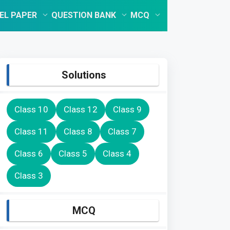
EL PAPER
QUESTION BANK
MCQ
Solutions
Class 10
Class 12
Class 9
Class 11
Class 8
Class 7
Class 6
Class 5
Class 4
Class 3
MCQ