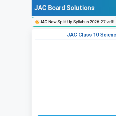
Skip
JAC Board Solutions
to
content
JAC New Split-Up Syllabus 2026-27 जारी!
JAC Class 10 Science 