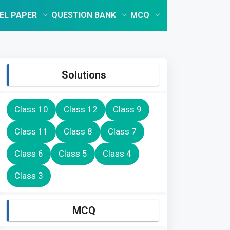
EL PAPER
QUESTION BANK
MCQ
Solutions
Class 10
Class 12
Class 9
Class 11
Class 8
Class 7
Class 6
Class 5
Class 4
Class 3
MCQ