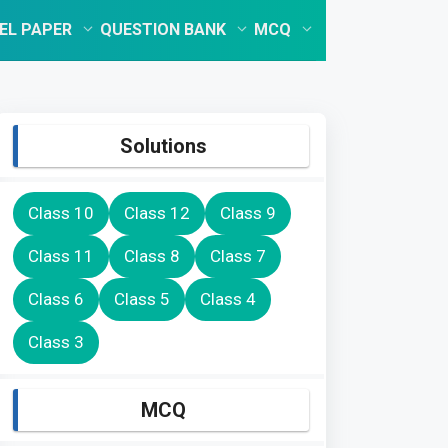
EL PAPER
QUESTION BANK
MCQ
Solutions
Class 10
Class 12
Class 9
Class 11
Class 8
Class 7
Class 6
Class 5
Class 4
Class 3
MCQ