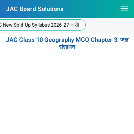
Skip
JAC Board Solutions
to
content
Split-Up Syllabus 2026-27 जारी!
JAC Class 10 Geography MCQ Chapter 3: जल
संसाधन