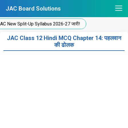
Skip
JAC Board Solutions
to
content
ew Split-Up Syllabus 2026-27 जारी!
JAC Class 12 Hindi MCQ Chapter 14: पहलवान
की ढोलक