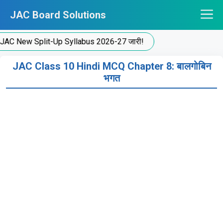
Skip
JAC Board Solutions
to
content
ew Split-Up Syllabus 2026-27 जारी!
JAC Class 10 Hindi MCQ Chapter 8: बालगोबिन
भगत